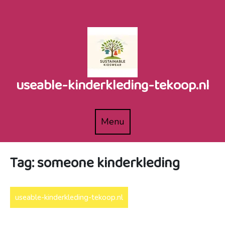
Skip
to
content
useable-kinderkleding-tekoop.nl
Menu
Menu
Tag:
someone kinderkleding
useable-kinderkleding-tekoop.nl