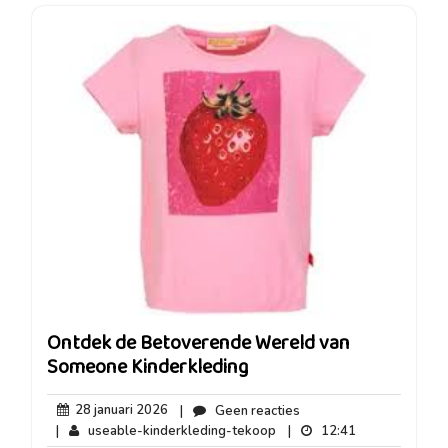
Ontdek de Betoverende Wereld van
Someone Kinderkleding
28
Geen
28 januari 2026
|
Geen reacties
januari
reacties
useable-
12:41
|
useable-kinderkleding-tekoop
|
12:41
2026