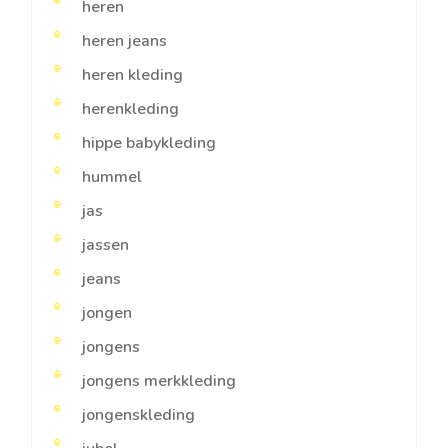
heren
heren jeans
heren kleding
herenkleding
hippe babykleding
hummel
jas
jassen
jeans
jongen
jongens
jongens merkkleding
jongenskleding